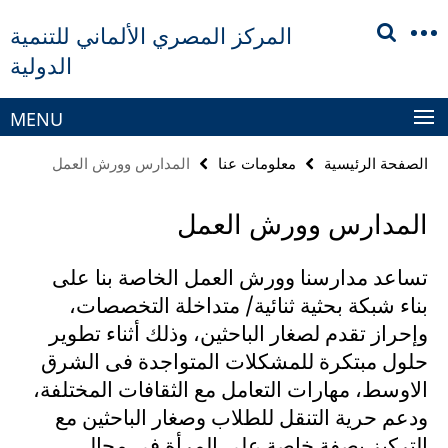
Springe
خريطة
المركز المصري الألماني للتنمية
direkt
الموقع
الدولية
zu
Inhalt
MENU
الصفحة الرئيسية
معلومات عنا
المدارس وورش العمل
المدارس وورش العمل
تساعد مدارسنا وورش العمل الخاصة بنا على
بناء شبكة بحثية ثنائية/ متداخلة التخصصات،
وإحراز تقدم لصغار الباحثين، وذلك أثناء تطوير
حلول مبتكرة للمشكلات المتواجدة فى الشرق
الاوسط، مهارات التعامل مع الثقافات المختلفة،
ودعم حرية التنقل للطلاب وصغار الباحثين مع
التركيز بصفة خاصة على المرأة فى مجال